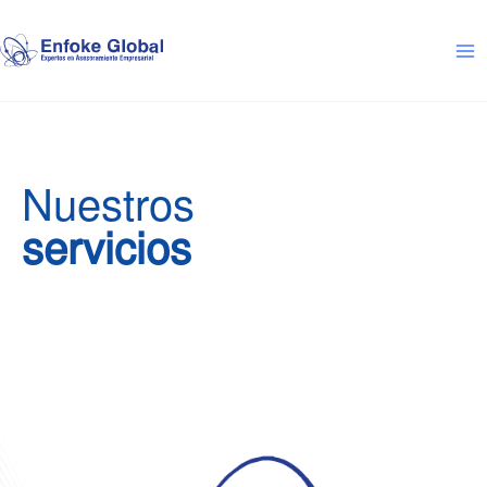
Ir
MA
al
M
contenido
Nuestros
servicios