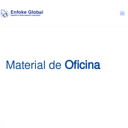
Ir
MA
al
M
contenido
Material de
Oficina